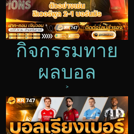
กิจกรรมทาย
ผลบอล
>