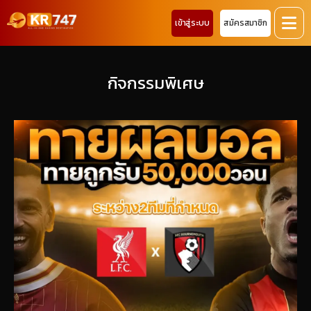
เข้าสู่ระบบ
สมัครสมาชิก
กิจกรรมพิเศษ