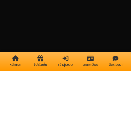
หน้าแรก
โปรโมชั่น
เข้าสู่ระบบ
ลงทะเบียน
ติดต่อเรา
kr747