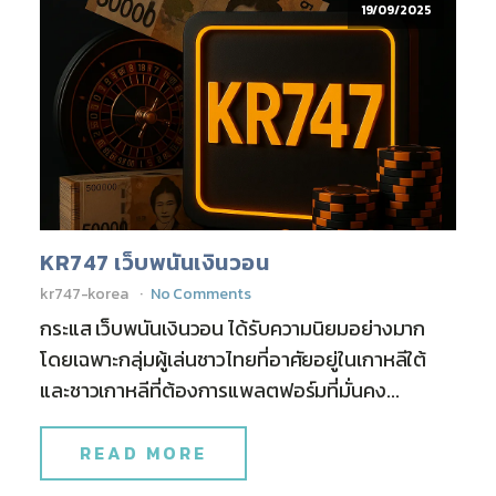
19/09/2025
KR747 เว็บพนันเงินวอน
kr747-korea
No Comments
กระแส เว็บพนันเงินวอน ได้รับความนิยมอย่างมาก
โดยเฉพาะกลุ่มผู้เล่นชาวไทยที่อาศัยอยู่ในเกาหลีใต้
และชาวเกาหลีที่ต้องการแพลตฟอร์มที่มั่นคง...
READ MORE