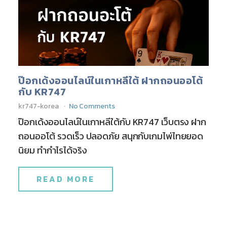
ป๊อกเด้งออนไลน์ในเกาหลีใต้ ฝากถอนออโต้
กับ KR747
kr747-korea
No Comments
ป๊อกเด้งออนไลน์ในเกาหลีใต้กับ KR747 เว็บตรง ฝาก
ถอนออโต้ รวดเร็ว ปลอดภัย สนุกกับเกมไพ่ไทยยอด
นิยม ทำกำไรได้จริง
READ MORE