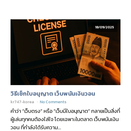
18/09/2025
วิธีเช็กใบอนุญาต เว็บพนันเงินวอน
kr747-korea
No Comments
คำว่า “เว็บตรง” หรือ “เว็บมีใบอนุญาต” กลายเป็นสิ่งที่
ผู้เล่นทุกคนต้องใส่ใจ โดยเฉพาะในตลาด เว็บพนันเงิน
วอน ที่กำลังได้รับความ...