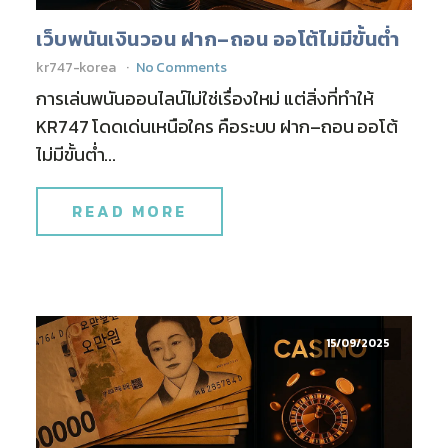
เว็บพนันเงินวอน ฝาก–ถอน ออโต้ไม่มีขั้นต่ำ
kr747-korea
No Comments
การเล่นพนันออนไลน์ไม่ใช่เรื่องใหม่ แต่สิ่งที่ทำให้
KR747 โดดเด่นเหนือใคร คือระบบ ฝาก–ถอน ออโต้
ไม่มีขั้นต่ำ...
READ MORE
15/09/2025