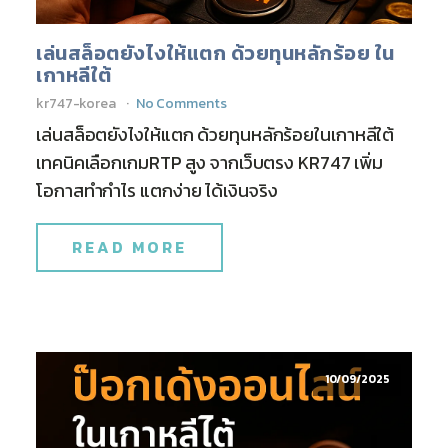
เล่นสล็อตยังไงให้แตก ด้วยทุนหลักร้อย ใน
เกาหลีใต้
kr747-korea
No Comments
เล่นสล็อตยังไงให้แตก ด้วยทุนหลักร้อยในเกาหลีใต้
เทคนิคเลือกเกมRTP สูง จากเว็บตรง KR747 เพิ่ม
โอกาสทำกำไร แตกง่าย ได้เงินจริง
READ MORE
10/09/2025