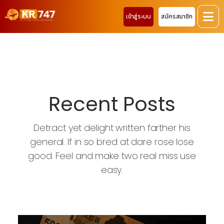
เข้าสู่ระบบ
สมัครสมาชิก
Recent Posts
Detract yet delight written farther his
general. If in so bred at dare rose lose
good. Feel and make two real miss use
easy.