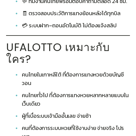
💬 ทีมงานคนไทยพร้อมตอบคำถามตลอด 24 ชม.
🧾 ตรวจสอบประวัติการแทงย้อนหลังได้ทุกบิล
💳 ระบบฝาก–ถอนอัตโนมัติ ไม่ต้องแจ้งสลิป
UFALOTTO เหมาะกับ
ใคร?
คนไทยในเกาหลีใต้ ที่ต้องการแทงหวยด้วยบัญชี
วอน
คนไทยทั่วไป ที่ต้องการแทงหวยหลากหลายแบบใน
เว็บเดียว
ผู้ที่เบื่อระบบเจ้ามืออั้นเลข จ่ายช้า
คนที่ต้องการระบบหวยที่ใช้งานง่าย จ่ายจริง โปร