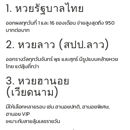
1. หวยรัฐบาลไทย
ออกผลทุกวันที่ 1 และ 16 ของเดือน จ่ายสูงสุดถึง 950
บาทต่อบาท
2. หวยลาว (สปป.ลาว)
ออกรางวัลทุกวันจันทร์ พุธ และศุกร์ มีรูปแบบคล้ายหวย
ไทย แต่ลุ้นถี่กว่า
3. หวยฮานอย
(เวียดนาม)
มีให้เลือกหลายรอบ เช่น ฮานอยปกติ, ฮานอยพิเศษ,
ฮานอย VIP
เหมาะกับสายลุ้นเลขรายวัน